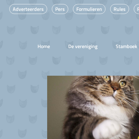
Adverteerders
Pers
Formulieren
Rules
Home
De vereniging
Stamboek